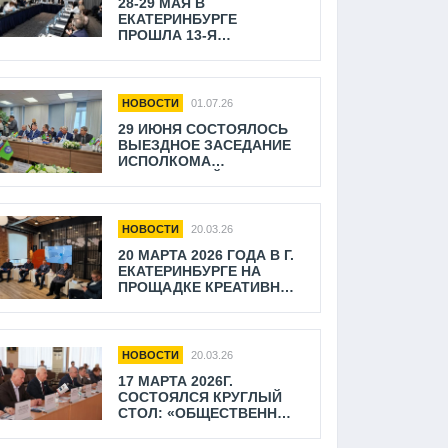
28-29 МАЯ В
ЕКАТЕРИНБУРГЕ
ПРОШЛА 13-Я
ЕЖЕГОДНАЯ
КОНФЕРЕНЦИЯ
«СОВРЕМЕННОЕ ТАКСИ»
НОВОСТИ
01.07.26
29 ИЮНЯ СОСТОЯЛОСЬ
ВЫЕЗДНОЕ ЗАСЕДАНИЕ
ИСПОЛКОМА
ОБЩЕРОССИЙСКОГО
ПРОФЕССИОНАЛЬНОГО
СОЮЗА РАБОТНИКОВ
АВТОМОБИЛЬНОГО
НОВОСТИ
20.03.26
ТРАНСПОРТА И
20 МАРТА 2026 ГОДА В Г.
ДОРОЖНОГО ХОЗЯЙСТВА
ЕКАТЕРИНБУРГЕ НА
В УФО
ПРОЩАДКЕ КРЕАТИВНЫЙ
КЛАСТЕР "ДОМНА"​ В
РАМКАХ 7-ГО
ИНВЕСТИЦИОНОГО
ФОРУМА "БОЛЬШОЙ
НОВОСТИ
20.03.26
ОТКРЫТЫЙ
17 МАРТА 2026Г.
ДИАЛОГ" СОСТОЯЛАСЬ С
СОСТОЯЛСЯ КРУГЛЫЙ
ЕССИЯ НА ТЕМУ
СТОЛ: «ОБЩЕСТВЕННЫЙ
«ТРАНСПОРТНОЕ
ТРАНСПОРТ: ВМЕСТЕ К
ОБСЛУЖИВАНИЕ
ОБЩИМ ЦЕЛЯМ» В Г.
НАСЕЛЕНИЯ: