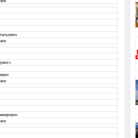
зки
тальевич
зки
ранс»
евич
зки
димирович
зки