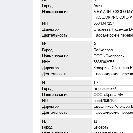
Город
Ачит
Наименование
МБУ АЧИТСКОГО МУ
ПАССАЖИРСКОГО А
ИНН
6684047157
Директор
Стахеева Надежда В
Деятельность
Пассажирские перево
№
9
Город
Байкалово
Наименование
ООО «Экспресс»
ИНН
6638002955
Директор
Кочурина Светлана 
Деятельность
Пассажирские перево
№
10
Город
Березовский
Наименование
ООО «Крона-М»
ИНН
6658203610
Директор
Свешников Алексей 
Деятельность
Пассажирские перево
№
11
Город
Бисерть