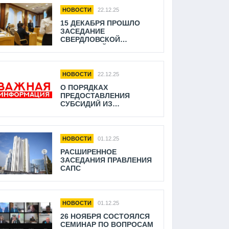
НОВОСТИ
22.12.25
15 ДЕКАБРЯ ПРОШЛО
ЗАСЕДАНИЕ
СВЕРДЛОВСКОЙ
ОБЛАСТНОЙ
ТРЕХСТОРОННЕЙ
КОМИССИИ ПО
РЕГУЛИРОВАНИЮ
НОВОСТИ
22.12.25
СОЦИАЛЬНО-ТРУДОВЫХ
О ПОРЯДКАХ
ОТНОШЕНИЙ
ПРЕДОСТАВЛЕНИЯ
СУБСИДИЙ ИЗ
ОБЛАСТНОГО БЮДЖЕТА
НА ВОЗМЕЩЕНИЕ
ПЕРЕВОЗЧИКАМ
НЕДОПОЛУЧЕННЫХ
НОВОСТИ
01.12.25
ДОХОДОВ ПРИ
РАСШИРЕННОЕ
ПРЕДОСТАВЛЕНИИ МЕР
ЗАСЕДАНИЯ ПРАВЛЕНИЯ
СОЦИАЛЬНОЙ
САПС
ПОДДЕРЖКИ
ОТДЕЛЬНЫМ
КАТЕГОРИЯМ ГРАЖДАН
ПО БЕСПЛАТНОМУ
ПРОЕЗДУ ПО
НОВОСТИ
01.12.25
ТЕРРИТОРИИ
26 НОЯБРЯ СОСТОЯЛСЯ
СВЕРДЛОВСКОЙ
СЕМИНАР ПО ВОПРОСАМ
ОБЛАСТИ