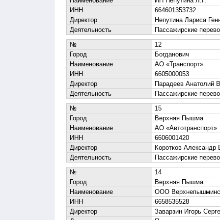
Наименование
ИП Непутина Л.Г.
ИНН
664601353732
Директор
Непутина Лариса Ген
Деятельность
Пассажирские перево
№
12
Город
Богданович
Наименование
АО «Транспорт»
ИНН
6605000053
Директор
Парадеев Анатолий 
Деятельность
Пассажирские перево
№
15
Город
Верхняя Пышма
Наименование
АО «Автотранспорт»
ИНН
6606001420
Директор
Коротков Александр 
Деятельность
Пассажирские перево
№
14
Город
Верхняя Пышма
Наименование
ООО Верхнепышминс
ИНН
6658535528
Директор
Заварзин Игорь Серг