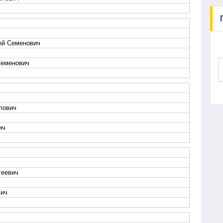
ей Семенович
Семенович
лович
ич
геевич
вич