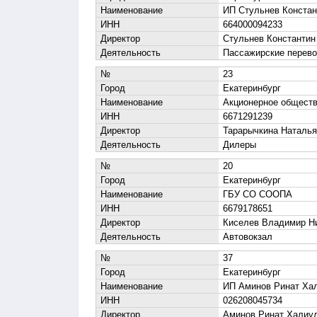
Наименование
ИП Стульнев Констан
ИНН
664000094233
Директор
Стульнев Константин
Деятельность
Пассажирские перево
№
23
Город
Екатеринбург
Наименование
Акционерное обществ
ИНН
6671291239
Директор
Тарарычкина Наталья
Деятельность
Дилеры
№
20
Город
Екатеринбург
Наименование
ГБУ СО СООПА
ИНН
6679178651
Директор
Киселев Владимир Н
Деятельность
Автовокзал
№
37
Город
Екатеринбург
Наименование
ИП Аминов Ринат Хал
ИНН
026208045734
Директор
Аминов Ринат Халиу