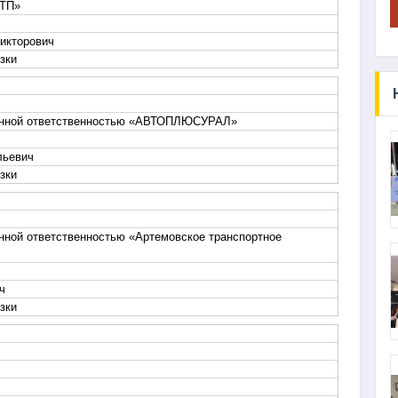
АТП»
икторович
зки
енной ответственностью «АВТОПЛЮСУРАЛ»
льевич
зки
нной ответственностью «Артемовское транспортное
ч
зки