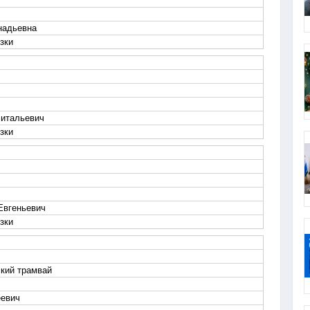
надьевна
зки
Витальевич
зки
Евгеньевич
зки
кий трамвай
еевич