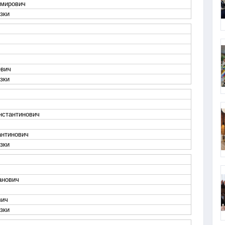
мирович
зки
евич
зки
нстантинович
антинович
зки
анович
вич
зки