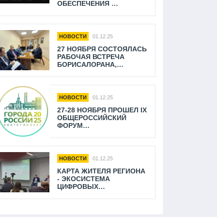
ОБЕСПЕЧЕНИЯ
БЕЗОПАСНОСТИ
ПАССАЖИРСКИХ
ПЕРЕВОЗОК
НОВОСТИ
01.12.25
27 НОЯБРЯ СОСТОЯЛАСЬ
РАБОЧАЯ ВСТРЕЧА
БОРИСАЛОРАНА,
СОВЕТНИКА СТАТС-
СЕКРЕТАРЯ,
ЗАМЕСТИТЕЛЯ
МИНИСТРА ТРАНСПОРТА
НОВОСТИ
01.12.25
РФ
27-28 НОЯБРЯ ПРОШЕЛ IX
ОБЩЕРОССИЙСКИЙ
ФОРУМ
СТРАТЕГИЧЕСКОГО
РАЗВИТИЯ «ГОРОДА
РОССИИ»
НОВОСТИ
01.12.25
КАРТА ЖИТЕЛЯ РЕГИОНА
- ЭКОСИСТЕМА
ЦИФРОВЫХ
СОЦИАЛЬНЫХ
СЕРВИСОВ И УСЛУГ
НАСЕЛЕНИЮ