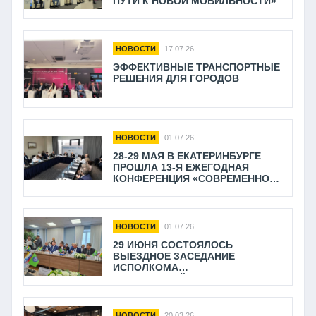
ПУТИ К НОВОЙ МОБИЛЬНОСТИ»
НОВОСТИ
17.07.26
ЭФФЕКТИВНЫЕ ТРАНСПОРТНЫЕ
РЕШЕНИЯ ДЛЯ ГОРОДОВ
НОВОСТИ
01.07.26
28-29 МАЯ В ЕКАТЕРИНБУРГЕ
ПРОШЛА 13-Я ЕЖЕГОДНАЯ
КОНФЕРЕНЦИЯ «СОВРЕМЕННОЕ
ТАКСИ»
НОВОСТИ
01.07.26
29 ИЮНЯ СОСТОЯЛОСЬ
ВЫЕЗДНОЕ ЗАСЕДАНИЕ
ИСПОЛКОМА
ОБЩЕРОССИЙСКОГО
ПРОФЕССИОНАЛЬНОГО СОЮЗА
РАБОТНИКОВ
АВТОМОБИЛЬНОГО
НОВОСТИ
20.03.26